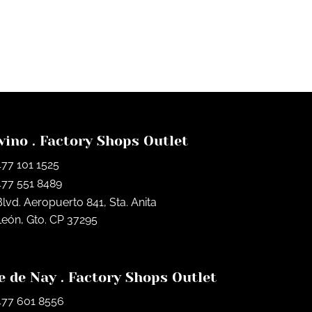
vino . Factory Shops Outlet
477 101 1525
477 551 8489
Blvd. Aeropuerto 841, Sta. Anita
León, Gto. CP 37295
e de Nay . Factory Shops Outlet
477 601 8556